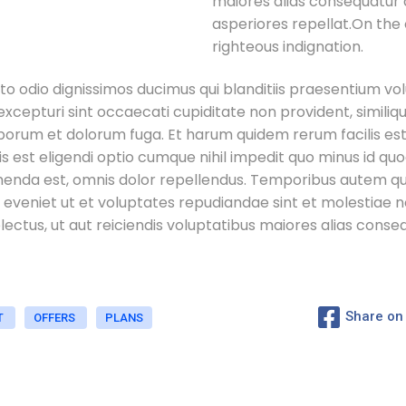
maiores alias consequatur 
asperiores repellat.On the
righteous indignation.
to odio dignissimos ducimus qui blanditiis praesentium vo
xcepturi sint occaecati cupiditate non provident, similique
laborum et dolorum fuga. Et harum quidem rerum facilis est
s est eligendi optio cumque nihil impedit quo minus id q
nda est, omnis dolor repellendus. Temporibus autem quib
 eveniet ut et voluptates repudiandae sint et molestiae
ectus, ut aut reiciendis voluptatibus maiores alias conse
Share on
T
OFFERS
PLANS