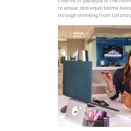
charms of pleasure of the mome
to ensue; and equal blame belong
through shrinking from toil and 