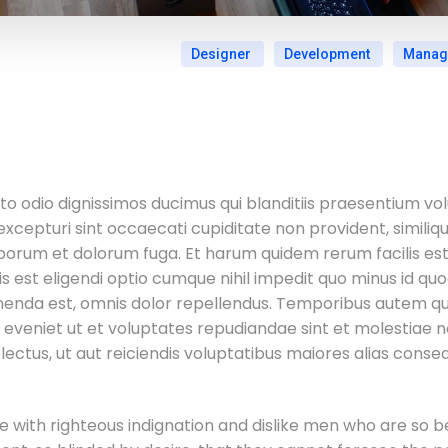
Designer
Development
Manag
to odio dignissimos ducimus qui blanditiis praesentium vo
xcepturi sint occaecati cupiditate non provident, similique
laborum et dolorum fuga. Et harum quidem rerum facilis est
s est eligendi optio cumque nihil impedit quo minus id q
nda est, omnis dolor repellendus. Temporibus autem quib
 eveniet ut et voluptates repudiandae sint et molestiae
ectus, ut aut reiciendis voluptatibus maiores alias conse
 with righteous indignation and dislike men who are so b