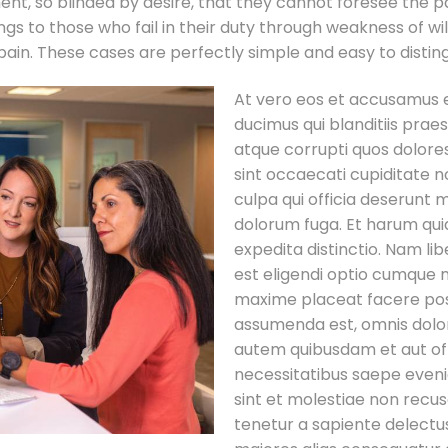
nt, so blinded by desire, that they cannot foresee the p
s to those who fail in their duty through weakness of wil
pain. These cases are perfectly simple and easy to disting
At vero eos et accusamus e
ducimus qui blanditiis prae
atque corrupti quos dolore
sint occaecati cupiditate no
culpa qui officia deserunt m
dolorum fuga. Et harum qui
expedita distinctio. Nam l
est eligendi optio cumque n
maxime placeat facere pos
assumenda est, omnis dolo
autem quibusdam et aut offi
necessitatibus saepe eveni
sint et molestiae non recu
tenetur a sapiente delectus