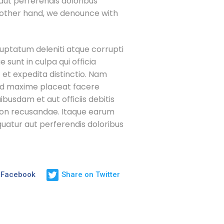
aut perferendis doloribus
 other hand, we denounce with
luptatum deleniti atque corrupti
 sunt in culpa qui officia
 et expedita distinctio. Nam
uod maxime placeat facere
usdam et aut officiis debitis
 non recusandae. Itaque earum
quatur aut perferendis doloribus
 Facebook
Share on Twitter