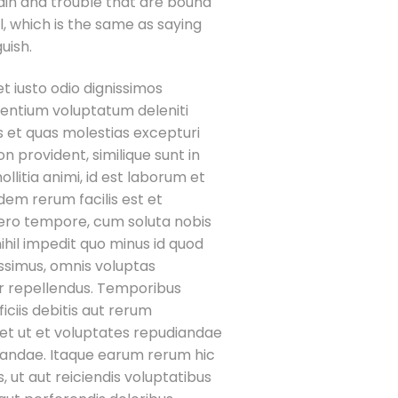
ain and trouble that are bound
l, which is the same as saying
uish.
t iusto odio dignissimos
sentium voluptatum deleniti
s et quas molestias excepturi
n provident, similique sunt in
ollitia animi, id est laborum et
dem rerum facilis est et
ibero tempore, cum soluta nobis
ihil impedit quo minus id quod
simus, omnis voluptas
r repellendus. Temporibus
ciis debitis aut rerum
et ut et voluptates repudiandae
sandae. Itaque earum rerum hic
, ut aut reiciendis voluptatibus