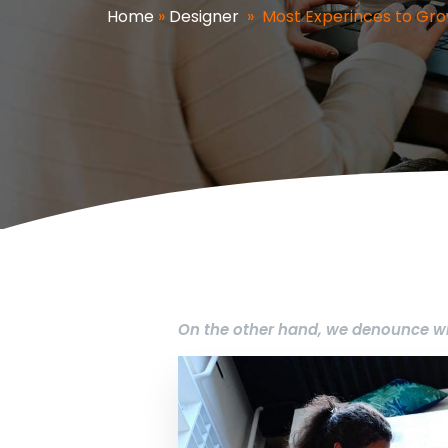
Home
»
Designer
»
Most Experinces to Gr
On the other hand, we denounce wi