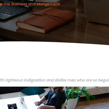
ow the Business and Mangement
th righteous indignation and dislike men who are so begui