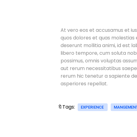
At vero eos et accusamus et ius
quos dolores et quas molestias e
deserunt mollitia animi, id est 
libero tempore, cum soluta nobi
possimus, omnis voluptas assume
aut rerum necessitatibus saepe
rerum hic tenetur a sapiente del
asperiores repellat.
🔖Tags:
EXPERIENCE
MANGEMEN