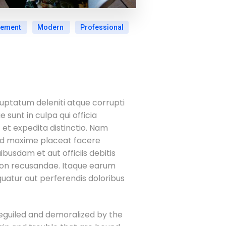
ement
Modern
Professional
luptatum deleniti atque corrupti
 sunt in culpa qui officia
 et expedita distinctio. Nam
uod maxime placeat facere
usdam et aut officiis debitis
 non recusandae. Itaque earum
quatur aut perferendis doloribus
eguiled and demoralized by the